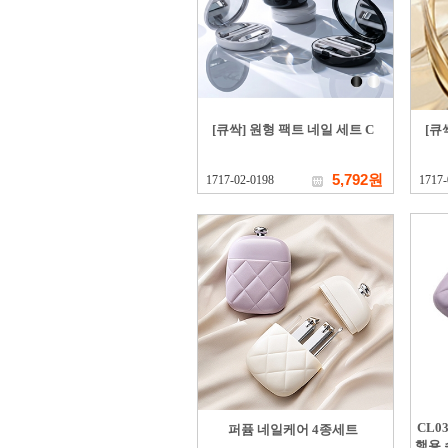
[큐싹] 원형 팩트 네일 세트 C
[큐
5,792원
1717-02-0198
1717-
CL0
퍼퓸 네일케어 4종세트
행용 