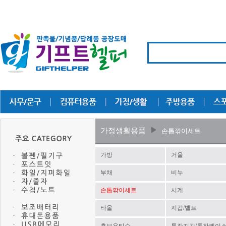
가정생활용품
손톱깎이세트
가방
거울
부채
비누
손톱깎이세트
시계
타올
지갑/벨트