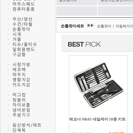
홍보용티슈
통장지갑/통장케이
손톱깎이세트
손톱깎이
|
각질제거기
에코너-NK03 네일케어 18종 키트