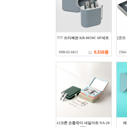
777 쓰리쎄븐 KR-0650C 6P세트
[굿즈
6,516원
1009-02-0413
2504-
시크론 손톱깎이 네일아트 NA-20
레