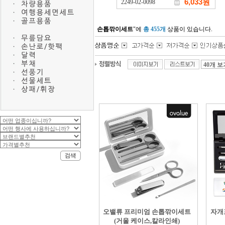
6,033원
2249-02-0098
손톱깎이세트
"에
총 455개
상품이 있습니다.
오밸류 프리미엄 손톱깎이세트
자개
(거울 케이스,칼라인쇄)