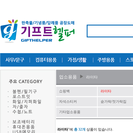
업소용품
라이타
쇼핑백
라이타
자석스티커
숟가락/젓가락집
기타업소용품
라이타
"에
총 32개
상품이 있습니다.