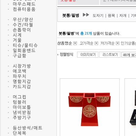
붓통/필병
도자기
|
원목
|
자개
|
기
붓통/필병
"에
총 21개
상품이 있습니다.