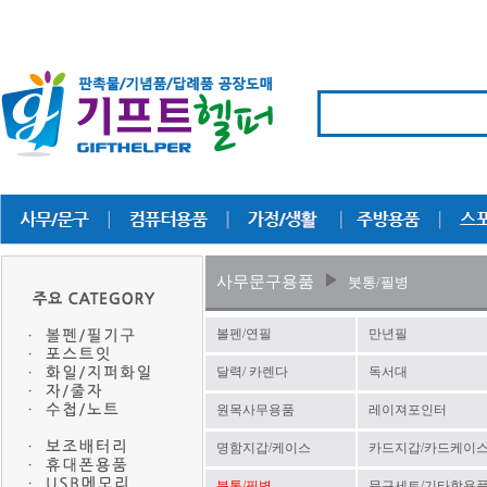
사무문구용품
붓통/필병
볼펜/연필
만년필
달력/ 카렌다
독서대
원목사무용품
레이져포인터
명함지갑/케이스
카드지갑/카드케이
붓통/필병
문구세트/기타학용